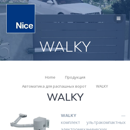
WALKY
Home
Продукция
Автоматика для распашных ворот
WALKY
WALKY
WALKY
—
комплект ультракомпактных
электромеханических