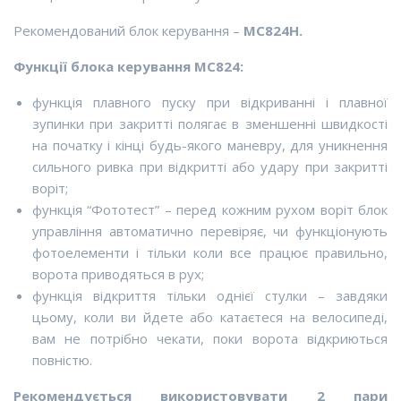
Рекомендований блок керування –
MC824H.
Функції блока керування MC824:
функція плавного пуску при відкриванні і плавної
зупинки при закритті полягає в зменшенні швидкості
на початку і кінці будь-якого маневру, для уникнення
сильного ривка при відкритті або удару при закритті
воріт;
функція “Фототест” – перед кожним рухом воріт блок
управління автоматично перевіряє, чи функціонують
фотоелементи і тільки коли все працює правильно,
ворота приводяться в рух;
функція відкриття тільки однієї стулки – завдяки
цьому, коли ви йдете або катаєтеся на велосипеді,
вам не потрібно чекати, поки ворота відкриються
повністю.
Рекомендується використовувати 2 пари