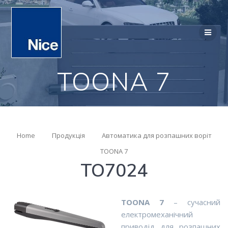
TOONA 7
Home
Продукція
Автоматика для розпашних воріт
TOONA 7
TO7024
TOONA
7
– сучасний
електромеханічний
приводід для розпашних