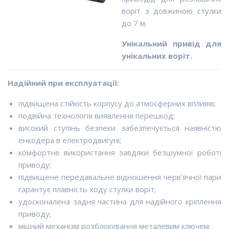
воріт з довжиною стулки
до 7 м.
Унікальний привід для
унікальних воріт.
Надійний при експлуатації:
підвищена стійкість корпусу до атмосферних впливів;
подвійна технологія виявлення перешкод;
високий ступінь безпеки забезпечується наявністю
енкодера в електродвигуні;
комфортне використання завдяки безшумної роботі
приводу;
підвищене передавальне відношення черв’ячної пари
гарантує плавність ходу стулки воріт;
удосконалена задня частина для надійного кріплення
приводу;
міцний механізм розблокування металевим ключем.