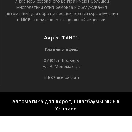
Инженеры сервисного центра имеют большой
многолетний опыт ремонта и обслуживания
автоматики для ворот и прошли полный курс обучения
в NICE с получением специальной лицензии.
Адрес “ГАНТ”:
Главный офис:
07401, г. Бровары
ул. В. Мономаха, 7
info@nice-ua.com
Автоматика для ворот, шлагбаумы NICE в
Украине
© 2015-2020 GANT-UA: Автоматика для воріт, шлагбауми
NICE в Україні