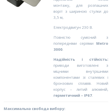
монтажу
,
для розпашних
воріт з
шириною стулки до
3,5 м
,
Електродвигун 230 В.
Повністю сумісний з
попередніми серіями
Metro
3000
.
Надійність і стійкість:
приводи виготовлені з
міцними внутрішніми
компонентами зі сталевих і
бронзових сплавів. Новий
корпус – литий алюміній,
герметичний – IP67
.
Максимальна свобода вибору: