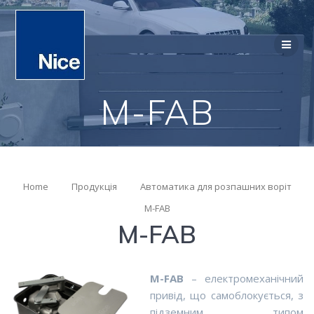
M-FAB
Home
Продукція
Автоматика для розпашних воріт
M-FAB
M-FAB
M-FAB
– електромеханічний
привід,
що самоблокується,
з
підземним типом