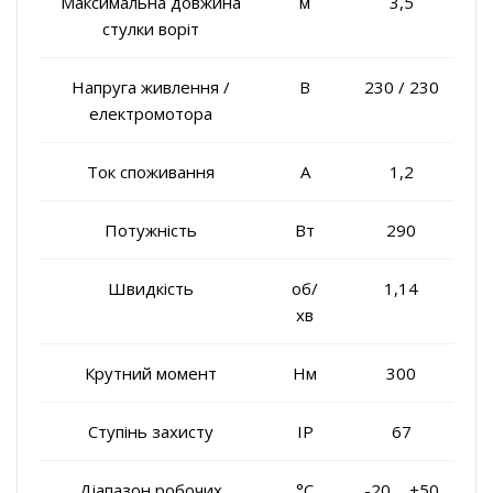
Максимальна довжина
м
3,5
стулки воріт
Напруга живлення /
В
230 / 230
електромотора
Ток споживання
A
1,2
Потужність
Вт
290
Швидкість
об/
1,14
хв
Крутний момент
Нм
300
Ступінь захисту
IP
67
Діапазон робочих
°C
-20 ... +50