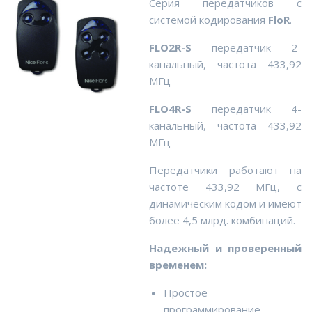
Cерия передатчиков с
системой кодирования
FloR
.
FLO2R-S
передатчик 2-
канальный, частота 433,92
МГц
FLO4R-S
передатчик 4-
канальный, частота 433,92
МГц
Передатчики работают на
частоте 433,92 МГц, с
динамическим кодом и имеют
более 4,5 млрд. комбинаций.
Надежный и проверенный
временем:
Простое
программирование