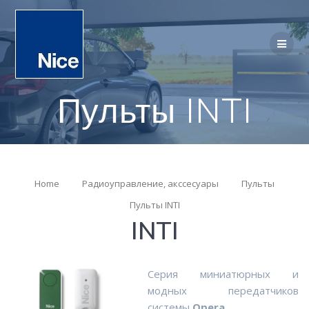
Пульты INTI
Home
Радиоуправление, акссесуары
Пульты
Пульты INTI
INTI
Cерия миниатюрных и
модных передатчиков
системы
Opera
.